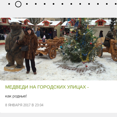
1
3
4
5
6
7
8
9
10
11
12
13
2
МЕДВЕДИ НА ГОРОДСКИХ УЛИЦАХ -
как родные!
8 ЯНВАРЯ 2017 В 23:04