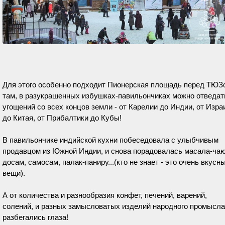
Для этого особенно подходит Пионерская площадь перед ТЮЗо
там, в разукрашенных избушках-павильончиках можно отведат
угощений со всех концов земли - от Карелии до Индии, от Изра
до Китая, от Прибалтики до Кубы!
В павильончике индийской кухни побеседовала с улыбчивым
продавцом из Южной Индии, и снова порадовалась масала-чаю
досам, самосам, палак-паниру...(кто не знает - это очень вкусн
вещи).
А от количества и разнообразия конфет, печений, варений,
солений, и разных замысловатых изделий народного промысла
разбегались глаза!