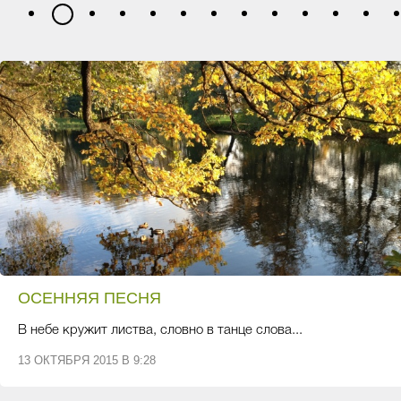
1
3
4
5
6
7
8
9
10
11
12
13
2
ОСЕННЯЯ ПЕСНЯ
В небе кружит листва, словно в танце слова...
13 ОКТЯБРЯ 2015 В 9:28